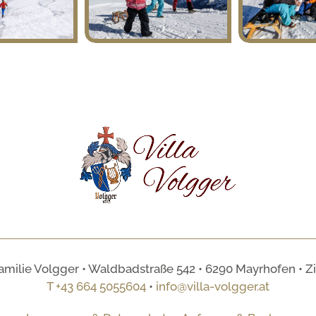
amilie Volgger • Waldbadstraße 542 • 6290 Mayrhofen • Zille
T +43 664 5055604
•
info@villa-volgger.at